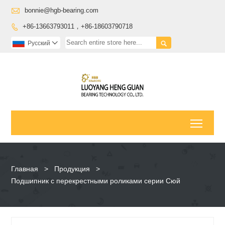

bonnie@hgb-bearing.com
+86-13663793011，+86-18603790718


Pусский

Toggl
Главная
>
Продукция
>
Подшипник с перекрестными роликами серии Сюй