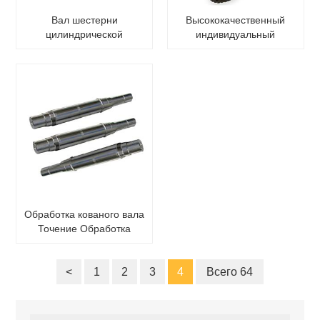
Вал шестерни
Высококачественный
цилиндрической
индивидуальный
шестерни передачи
ковочный вал из
большого модуля
легированной стали с
кованой стали
большим шлицевым
валом
Обработка кованого вала
Точение Обработка
ступенчатого вала Яркий
вал Большой роликовый
<
вал
1
2
3
4
Всего 64