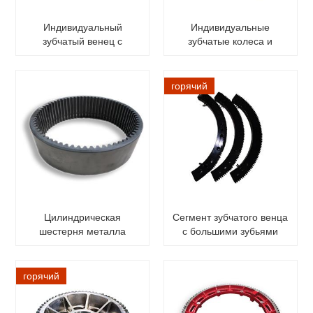
Индивидуальный
Индивидуальные
зубчатый венец с
зубчатые колеса и
большим кольцевым
шестерни
зубчатым колесом
цилиндрического
зубчатого колеса
горячий
Цилиндрическая
Сегмент зубчатого венца
шестерня металла
с большими зубьями
зубчатого венца высокой
поворотного механизма
точности большая
внутренняя зубчатого
горячий
венца с обработкой
Азотирование