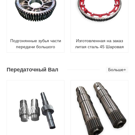
Подгонянные зубья части
Изготовленная на заказ
передачи большого
литая сталь 45 Шаровая
диаметра меля зубчатое
мельница Ротационная
колесо шпоры
печь Сушилка Обхватная
шестерня Кольцевая
Передаточный Вал
Больше+
шестерня большого
диаметра