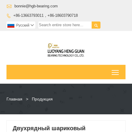

bonnie@hgb-bearing.com
+86-13663793011，+86-18603790718


Pусский

Toggl
Главная
>
Продукция
Двухрядный шариковый