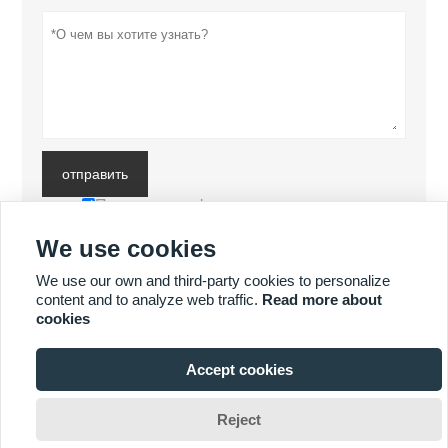
отправить
Политика конфиденциальности
We use cookies
БОЛЬШЕ ПРОДУКТОВ
We use our own and third-party cookies to personalize
content and to analyze web traffic.
Read more about
cookies
БОЛЬШЕ УСЛУГ
Accept cookies








Reject
Авторские права принадлежат © Luoyang Heng Guan Bearing
Technology Co., Ltd Электронная почта: sales@hgb-bearing.com