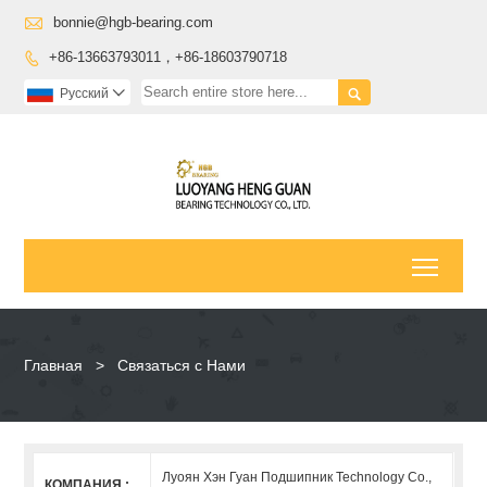

bonnie@hgb-bearing.com
+86-13663793011，+86-18603790718


Pусский

Toggl
Главная
>
Связаться с Нами
Луоян Хэн Гуан Подшипник Technology Co.,
КОМПАНИЯ :