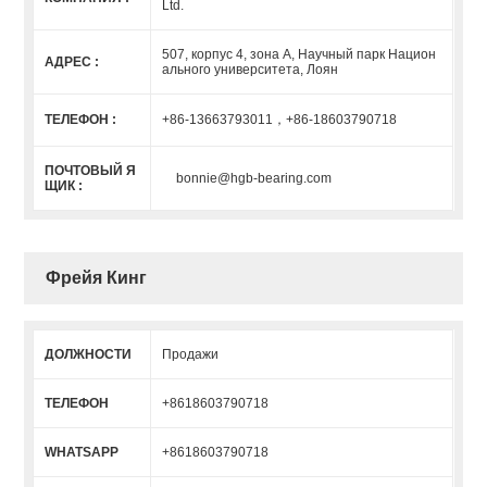
Ltd.
507, корпус 4, зона А, Научный парк Национ
АДРЕС :
ального университета, Лоян
ТЕЛЕФОН :
+86-13663793011，+86-18603790718
ПОЧТОВЫЙ Я
bonnie@hgb-bearing.com
ЩИК :
Фрейя Кинг
ДОЛЖНОСТИ
Продажи
ТЕЛЕФОН
+8618603790718
WHATSAPP
+8618603790718