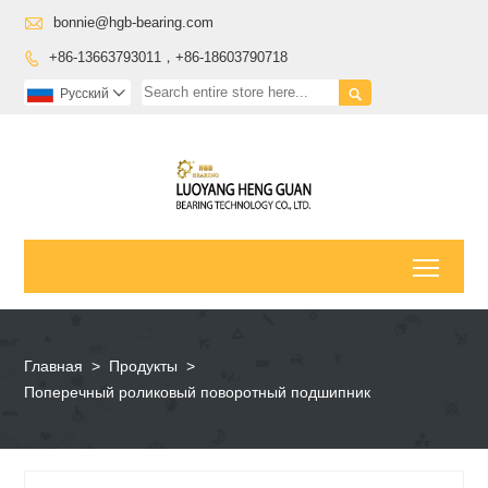

bonnie@hgb-bearing.com
+86-13663793011，+86-18603790718


Pусский

Toggl
Главная
>
Продукты
>
Поперечный роликовый поворотный подшипник