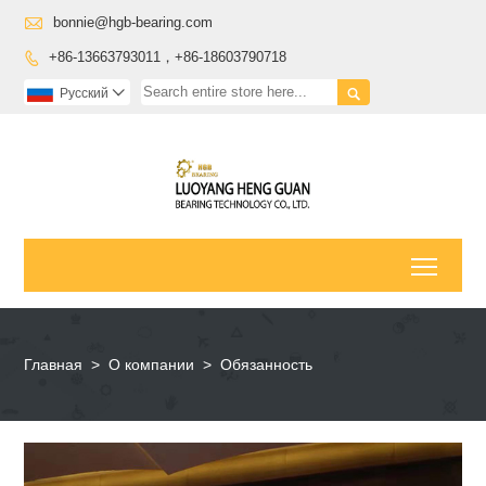

bonnie@hgb-bearing.com
+86-13663793011，+86-18603790718


Pусский

Toggl
Главная
>
О компании
>
Обязанность