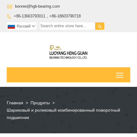

bonnie@hgb-bearing.com
+86-13663793011，+86-18603790718


Pусский

Toggl
Главная
>
Продукты
>
Шариковый и роликовый комбинированный поворотный
подшипник