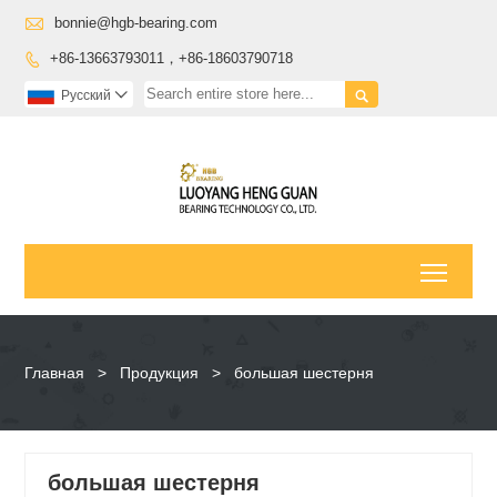

bonnie@hgb-bearing.com
+86-13663793011，+86-18603790718


Pусский

Toggl
Главная
>
Продукция
>
большая шестерня
большая шестерня