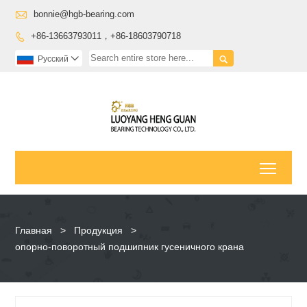

bonnie@hgb-bearing.com
+86-13663793011，+86-18603790718


Pусский

Toggl
Главная
>
Продукция
>
опорно-поворотный подшипник гусеничного крана