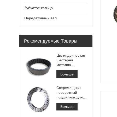
Зубчатое кольцо
Передаточный вал
Рекомендуемые Товары
Цилиндрическая
шестерня
металла
зубчатого венца
высокой точности
Больше
большая
внутренняя
Сверхмощный
зубчатого венца с
поворотный
обработкой
подшипник для
Азотирование
портового
кранового
Больше
оборудования