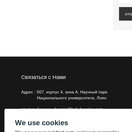
отп
Связаться с Нами
Адрес :
507, корпус 4, зона А, Научный парк
Национального университета, Лоян
почтовый ящик :
bonnie@hgb-bearing.com
Телефон :
+86-13663793011，+86-18603790718
We use cookies