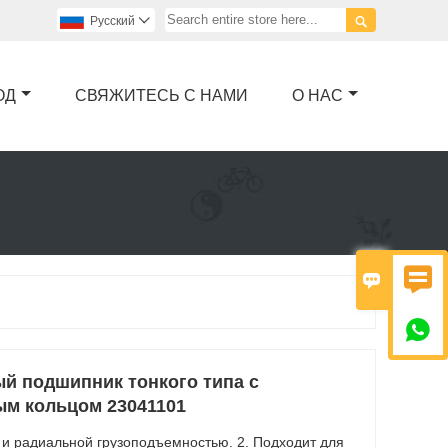

Pусский

ОД
СВЯЖИТЕСЬ С НАМИ
О НАС



 подшипник тонкого типа с
м кольцом 23041101
 и радиальной грузоподъемностью. 2. Подходит для