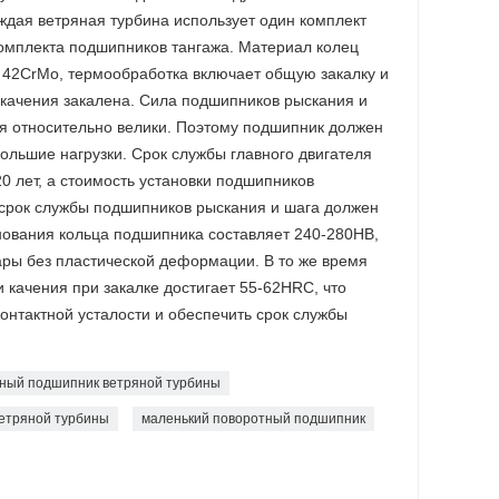
аждая ветряная турбина использует один комплект
омплекта подшипников тангажа. Материал колец
 42CrMo, термообработка включает общую закалку и
и качения закалена. Сила подшипников рыскания и
ия относительно велики. Поэтому подшипник должен
большие нагрузки. Срок службы главного двигателя
0 лет, а стоимость установки подшипников
 срок службы подшипников рыскания и шага должен
снования кольца подшипника составляет 240-280HB,
ары без пластической деформации. В то же время
 качения при закалке достигает 55-62HRC, что
онтактной усталости и обеспечить срок службы
ный подшипник ветряной турбины
ветряной турбины
маленький поворотный подшипник