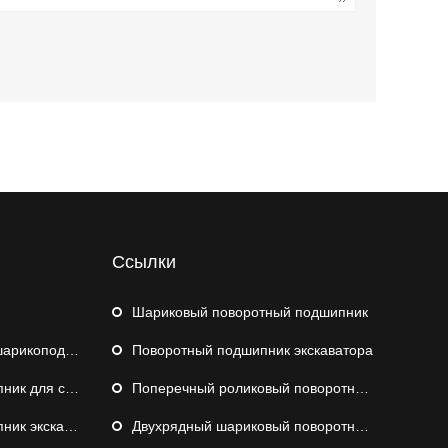
Ссылки
Шариковый поворотный подшипник
коподшипник
Поворотный подшипник экскаватора
удового крана
Поперечный роликовый поворотный подшипник
экскаватора
Двухрядный шариковый поворотный подшипник