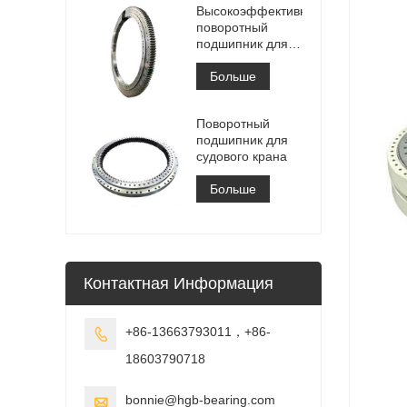
Высокоэффективный
поворотный
подшипник для
штабелеукладчика
Больше
Поворотный
подшипник для
судового крана
Больше
Контактная Информация
+86-13663793011，+86-

18603790718
bonnie@hgb-bearing.com
