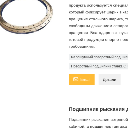
продукта используется специ
который фиксирует шарик в ка
вращение стального шарика, 
свободным движением сепарат
вращения. Благодаря вышеука
готовой продукции опорно-пов
требованиям.
малошумный поворотный подшип
Поворотный подшипник станка CT

Email
Детали
Подшипник рыскания д
Подшипник рыскания ветряной
кабиной, а подшипник тангажа