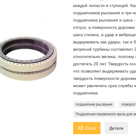
каждой лопасти и ступицей. К
подшипников рыскания и три к
подшипника рыскания и шага -
отпуск, а поверхность дорожк
шага сложна, а удар и вибрац
выдерживать как удары, так и 
ветряной турбины составляет 2
относительно велика, поэтому
достигать 20 лет. Твердость о
что позволяет выдерживать уд
твердость поверхности дорожки
может увеличить срок службы к
подшипника.
подшипник рыскания
поворот
Подшипник первичного вала для 

Email
Детали