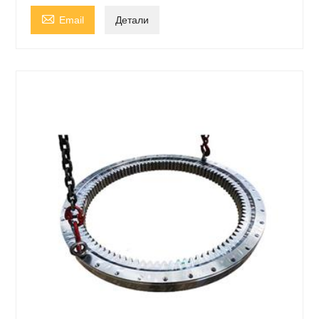

Email
Детали