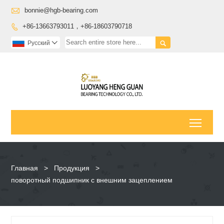

bonnie@hgb-bearing.com
+86-13663793011，+86-18603790718


Pусский

Toggl
Главная
>
Продукция
>
поворотный подшипник с внешним зацеплением