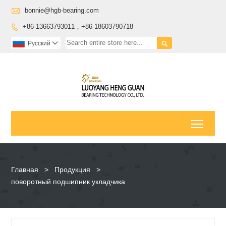

bonnie@hgb-bearing.com
+86-13663793011，+86-18603790718


Pусский

Toggl
Главная
>
Продукция
>
поворотный подшипник укладчика