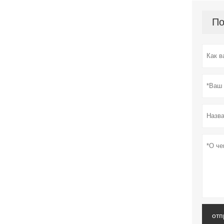
По
отп