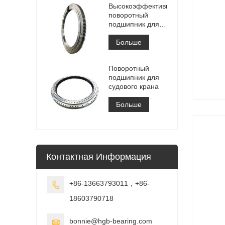
Высокоэффективный
поворотный
подшипник для
штабелеукладчика
Больше
Поворотный
подшипник для
судового крана
Больше
Контактная Информация
+86-13663793011，+86-

18603790718
bonnie@hgb-bearing.com
