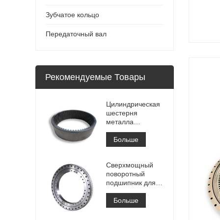
Зубчатое кольцо
Передаточный вал
Рекомендуемые Товары
Цилиндрическая
шестерня
металла
зубчатого венца
высокой точности
Больше
большая
внутренняя
Сверхмощный
зубчатого венца с
поворотный
обработкой
подшипник для
Азотирование
портового
кранового
Больше
оборудования