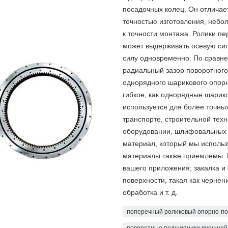
посадочных колец. Он отличае
точностью изготовления, неб
к точности монтажа. Ролики пе
может выдерживать осевую си
силу одновременно. По сравн
радиальный зазор поворотного
однорядного шарикового опорн
гибкое, как однорядные шари
используется для более точны
транспорте, строительной тех
оборудовании, шлифовальных и
материал, который мы использ
материалы также приемлемы. 
вашего приложения; закалка и
поверхности, такая как черне
обработка и т. д.
поперечный роликовый опорно-п
поворотные подшипники внешней