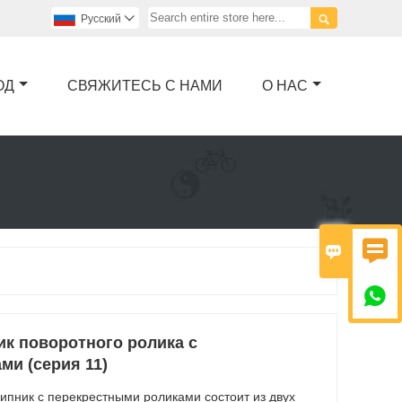

Pусский

ОД
СВЯЖИТЕСЬ С НАМИ
О НАС



к поворотного ролика с
ми (серия 11)
пник с перекрестными роликами состоит из двух