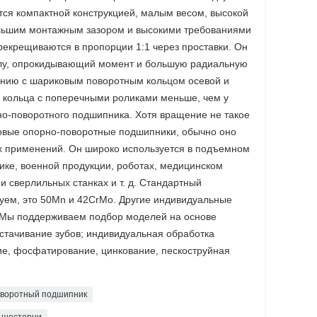
тся компактной конструкцией, малым весом, высокой
ольшим монтажным зазором и высокими требованиями
рекрещиваются в пропорции 1:1 через проставки. Он
лу, опрокидывающий момент и большую радиальную
ению с шариковым поворотным кольцом осевой и
 кольца с поперечными роликами меньше, чем у
о-поворотного подшипника. Хотя вращение не такое
ковые опорно-поворотные подшипники, обычно оно
х применений. Он широко используется в подъемном
нике, военной продукции, роботах, медицинском
 сверлильных станках и т. д. Стандартный
уем, это 50Mn и 42CrMo. Другие индивидуальные
Мы поддерживаем подбор моделей на основе
 стачивание зубов; индивидуальная обработка
ние, фосфатирование, цинкование, пескоструйная
оворотный подшипник
 шестерни