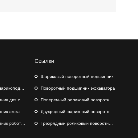
Ссылки
Шариковый поворотный подшипник
коподшипник
Поворотный подшипник экскаватора
удового крана
Поперечный роликовый поворотный подшипник
экскаватора
Двухрядный шариковый поворотный подшипник
а-палетизатора
Трехрядный роликовый поворотный подшипник