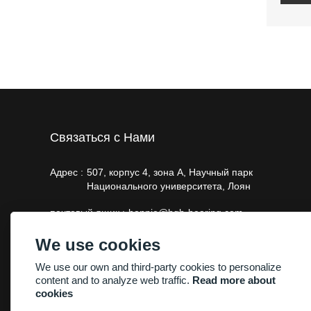
Связаться с Нами
Адрес :
507, корпус 4, зона А, Научный парк
Национального университета, Лоян
почтовый ящик :
bonnie@hgb-bearing.com
Телефон :
+86-13663793011，+86-18603790718
We use cookies
We use our own and third-party cookies to personalize
content and to analyze web traffic.
Read more about
cookies