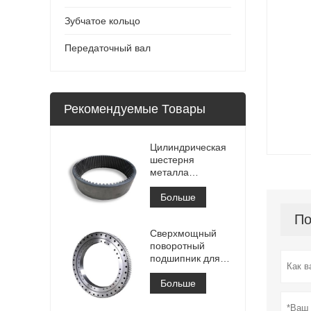
Зубчатое кольцо
Передаточный вал
Рекомендуемые Товары
Цилиндрическая
шестерня
металла
зубчатого венца
высокой точности
Больше
большая
По
внутренняя
Сверхмощный
зубчатого венца с
поворотный
обработкой
подшипник для
Азотирование
портового
кранового
Больше
оборудования