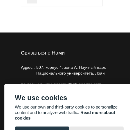
Связаться с Нами
Адрес :
507, корпус 4, зона А, Научный парк
Национального университета, Лоян
почтовый ящик :
bonnie@hgb-bearing.com
Телефон :
+86-13663793011，+86-18603790718
We use cookies
We use our own and third-party cookies to personalize
content and to analyze web traffic.
Read more about
cookies