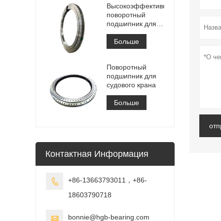
Высокоэффективный
поворотный
подшипник для
штабелеукладчика
Больше
Поворотный
подшипник для
судового крана
Больше
отп
Контактная Информация
+86-13663793011，+86-

18603790718
bonnie@hgb-bearing.com
