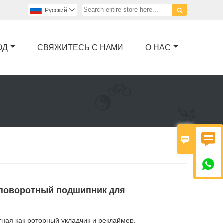

Pусский

ОД
СВЯЖИТЕСЬ С НАМИ
О НАС



поворотный подшипник для
тная как роторный укладчик и реклаймер,