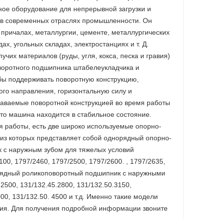
ое оборудование для непрерывной загрузки и
 в современных отраслях промышленности. Он
 причалах, металлургии, цементе, металлургических
ах, угольных складах, электростанциях и т. Д.
их материалов (руды, угля, кокса, песка и гравия)
воротного подшипника штабелеукладчика и
обы поддерживать поворотную конструкцию,
ого направления, горизонтальную силу и
аваемые поворотной конструкцией во время работы
что машина находится в стабильное состояние.
 работы, есть две широко используемые опорно-
 из которых представляет собой однорядный опорно-
 с наружным зубом для тяжелых условий
100, 1797/2460, 1797/2500, 1797/2600. , 1797/2635,
рехрядный роликоповоротный подшипник с наружными
2500, 131/132.45.2800, 131/132.50.3150,
00, 131/132.50. 4500 и т.д. Именно такие модели
ния. Для получения подробной информации звоните