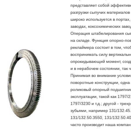
представляет собой эффективн
разгрузки сыпучих материалов
широко используется в портах,
заводах, коксохимических завод
Операция штабелирования сыпуч
на складе. Функция опорно-по
реклаймера состоит в том, чт
воспринимать силу вертикальн
опрокидывающий момент, созд
и в нерабочем состоянии, так 
Принимая во внимание условия
поворотные конструкции, одна
роликовый опорный подшипник
эксплуатации, такой как 1797/2
1797/3230 и т.д.; другой - т
зубьями, например 131/132.45.
131/132.50.3550, 131/132.50.40
часто производит наша компа