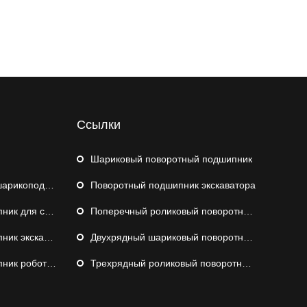
Ссылки
Шариковый поворотный подшипник
коподшипник
Поворотный подшипник экскаватора
удового крана
Поперечный роликовый поворотный подшипник
экскаватора
Двухрядный шариковый поворотный подшипник
а-палетизатора
Трехрядный роликовый поворотный подшипник