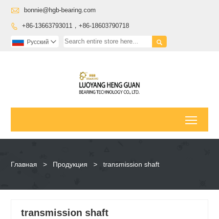

bonnie@hgb-bearing.com
+86-13663793011，+86-18603790718


Pусский

Toggl
Главная
>
Продукция
>
transmission shaft
transmission shaft