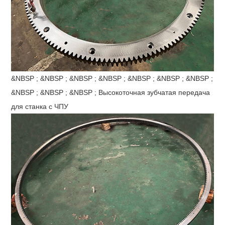
&NBSP ; &NBSP ; &NBSP ; &NBSP ; &NBSP ; &NBSP ; &NBSP ;
&NBSP ; &NBSP ; &NBSP ; Высокоточная зубчатая передача
для станка с ЧПУ