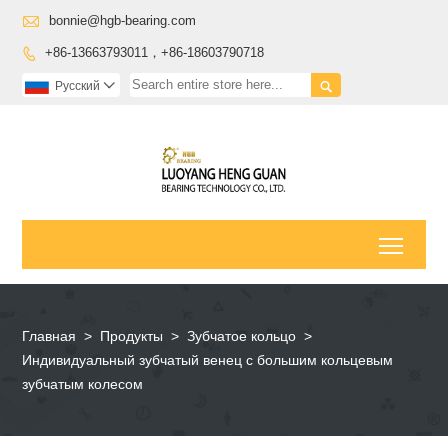

bonnie@hgb-bearing.com
+86-13663793011，+86-18603790718


Pусский

Toggl
Главная
>
Продукты
>
Зубчатое кольцо
>
Индивидуальный зубчатый венец с большим кольцевым
зубчатым колесом