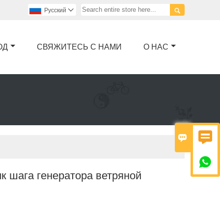

Pусский

ОД
СВЯЖИТЕСЬ С НАМИ
О НАС



к шага генератора ветряной