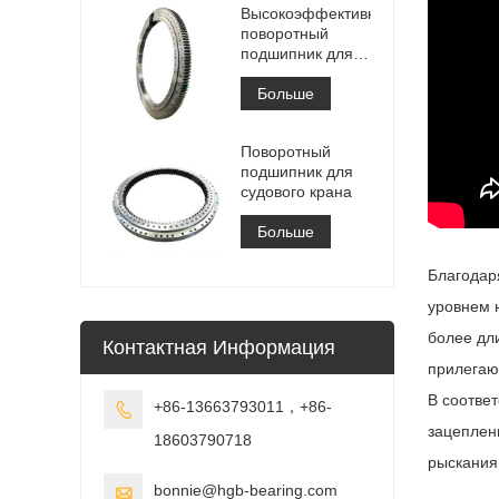
Высокоэффективный
поворотный
подшипник для
штабелеукладчика
Больше
Поворотный
подшипник для
судового крана
Больше
Благодар
уровнем 
более дл
Контактная Информация
прилегаю
В соотве
+86-13663793011，+86-

зацеплен
18603790718
рыскания 
bonnie@hgb-bearing.com
