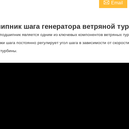

Email
ипник шага генератора ветряной ту
подшипник является одним из ключевых компонентов ветряных ту
вки шага постоянно регулирует угол шага в зависимости от скорос
 турбины.