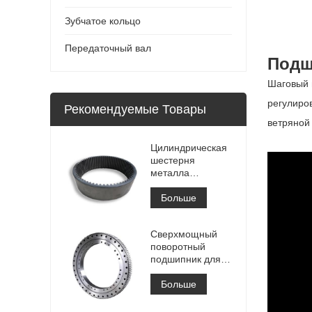
Зубчатое кольцо
Передаточный вал
Подш
Шаговый 
регулиро
Рекомендуемые Товары
ветряной
Цилиндрическая
шестерня
металла
зубчатого венца
высокой точности
Больше
большая
внутренняя
Сверхмощный
зубчатого венца с
поворотный
обработкой
подшипник для
Азотирование
портового
кранового
Больше
оборудования