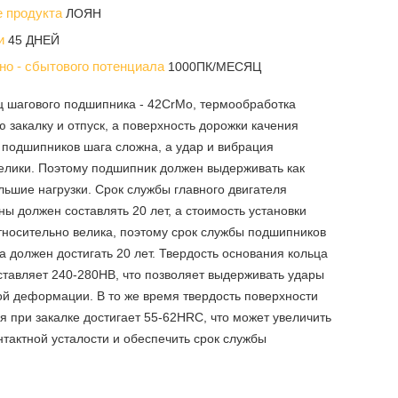
е продукта
ЛОЯН
ки
45 ДНЕЙ
но - сбытового потенциала
1000ПК/МЕСЯЦ
ц шагового подшипника - 42CrMo, термообработка
 закалку и отпуск, а поверхность дорожки качения
 подшипников шага сложна, а удар и вибрация
елики. Поэтому подшипник должен выдерживать как
ольшие нагрузки. Срок службы главного двигателя
ны должен составлять 20 лет, а стоимость установки
носительно велика, поэтому срок службы подшипников
а должен достигать 20 лет. Твердость основания кольца
тавляет 240-280HB, что позволяет выдерживать удары
ой деформации. В то же время твердость поверхности
я при закалке достигает 55-62HRC, что может увеличить
нтактной усталости и обеспечить срок службы