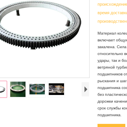
происхождени
время достав
производствен
Материал коле
включает общую
закалена. Сила
относительно в
удары, так и б
ветряной турби
подшипников от
рыскания и шаг
подшипника сос
без пластическ
дорожки качени
срок службы ко
подшипника.