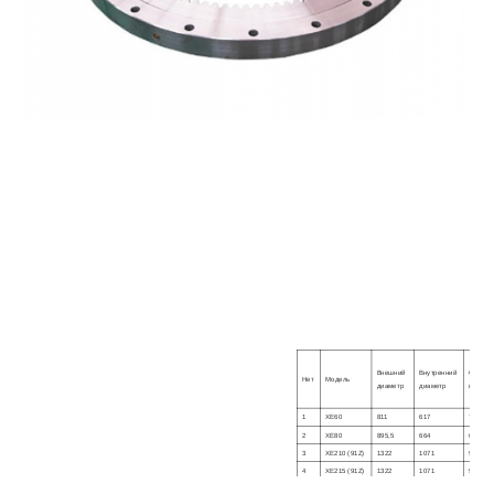
Внешний
Внутренний
Общая
Нет
Модель
диаметр
диаметр
высота
1
ХЕ60
811
617
75
2
ХЕ80
895,5
664
68
3
XE210 (91Z)
1322
1071
99,5
4
XE215 (91Z)
1322
1071
99,5
XE215C