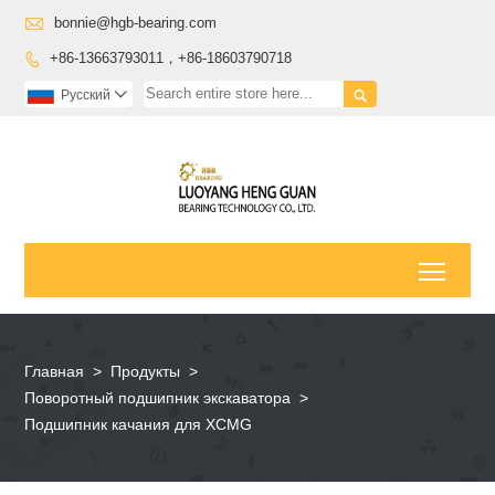

bonnie@hgb-bearing.com
+86-13663793011，+86-18603790718


Pусский

Toggl
Главная
>
Продукты
>
Поворотный подшипник экскаватора
>
Подшипник качания для XCMG