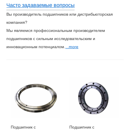
SX011840
200
250
225
24
1,5
Часто задаваемые вопросы
SX011848
240
300
270
28
2
SX011860
300
380
340
38
2.1
Вы производитель подшипников или дистрибьюторская
SX011868
340
420
380
38
2.1
компания?
SX011880
400
500
450
46
2.1
SX0118
Мы являемся профессиональным производителем
500
620
560
56
3
/500
подшипников с сильным исследовательским и
инновационным потенциалом.
...more
Подшипник с
Подшипник с