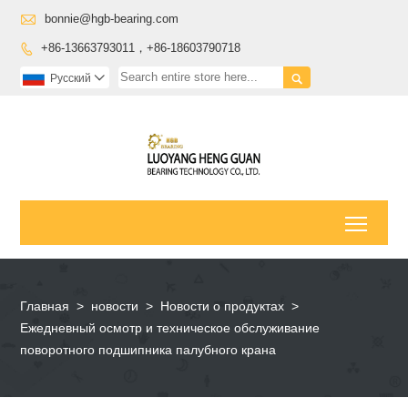

bonnie@hgb-bearing.com
+86-13663793011，+86-18603790718


Pусский

Toggl
Главная
>
новости
>
Новости о продуктах
>
Ежедневный осмотр и техническое обслуживание
поворотного подшипника палубного крана