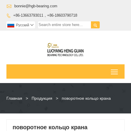

bonnie@hgb-bearing.com
+86-13663793011，+86-18603790718


Pусский

Toggl
Главная
>
Продукция
>
поворотное кольцо крана
поворотное кольцо крана