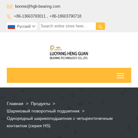

bonnie@hgb-bearing.com
+86-13663793011，+86-18603790718


Pусский

Toggl
Главная
>
Продукты
>
Шариковый поворотный подшипник
>
Однорядный шарикоподшипник с четырехточечным
контактом (серия HS)